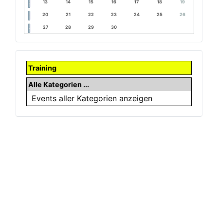
13
14
15
16
17
18
19
20
21
22
23
24
25
26
27
28
29
30
Training
Alle Kategorien ...
Events aller Kategorien anzeigen