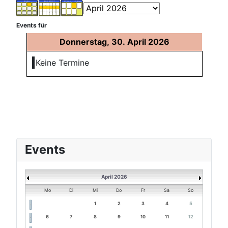
Events für
Donnerstag, 30. April 2026
Keine Termine
Events
April 2026
Mo
Di
Mi
Do
Fr
Sa
So
1
2
3
4
5
6
7
8
9
10
11
12