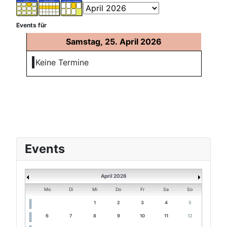
Events für
Samstag, 25. April 2026
Keine Termine
Events
April 2026
Mo
Di
Mi
Do
Fr
Sa
So
1
2
3
4
5
6
7
8
9
10
11
12