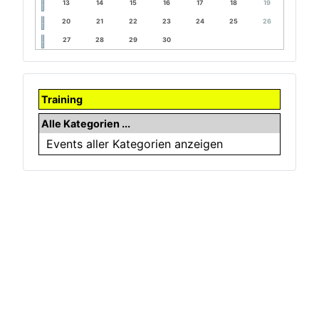
13
14
15
16
17
18
19
20
21
22
23
24
25
26
27
28
29
30
Training
Alle Kategorien ...
Events aller Kategorien anzeigen